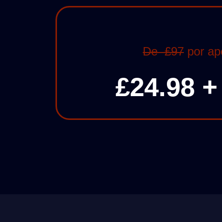
De
£97
por a
£24
.98 