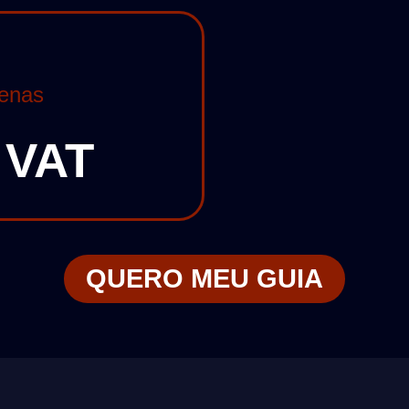
penas
+ VAT
QUERO MEU GUIA